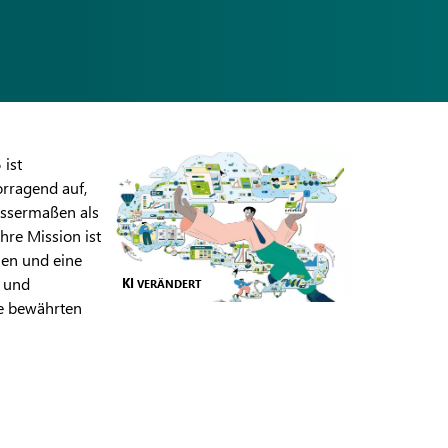
 ist
rragend auf,
wissermaßen als
Ihre Mission ist
ien und eine
 und
KI
VERÄNDERT
ie bewährten