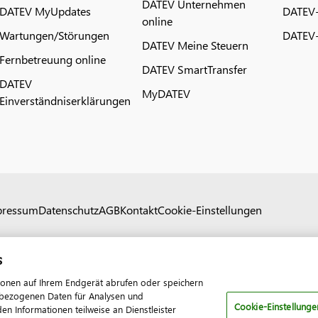
DATEV Unternehmen
DATEV MyUpdates
DATEV
online
Wartungen/Störungen
DATEV-
DATEV Meine Steuern
Fernbetreuung online
DATEV SmartTransfer
DATEV
MyDATEV
Einverständniserklärungen
pressum
Datenschutz
AGB
Kontakt
Cookie-Einstellungen
s
ionen auf Ihrem Endgerät abrufen oder speichern
nenbezogenen Daten für Analysen und
Cookie-Einstellunge
 Informationen teilweise an Dienstleister