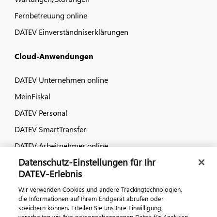
Fernbetreuung online
DATEV Einverständniserklärungen
Cloud-Anwendungen
DATEV Unternehmen online
MeinFiskal
DATEV Personal
DATEV SmartTransfer
DATEV Arbeitnehmer online
Datenschutz-Einstellungen für Ihr
Dialog & Medien
DATEV-Erlebnis
Wir verwenden Cookies und andere Trackingtechnologien,
Veranstaltungen
die Informationen auf Ihrem Endgerät abrufen oder
speichern können. Erteilen Sie uns Ihre Einwilligung,
DATEV magazin
verarbeiten wir Ihre personenbezogenen Daten für Analysen