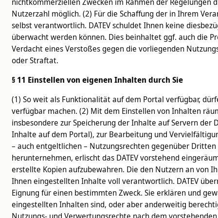
nichtkommerziellen Zwecken im Rahmen der Regelungen dies
Nutzerzahl möglich. (2) Für die Schaffung der in Ihrem V
selbst verantwortlich. DATEV schuldet Ihnen keine diesbezü
überwacht werden können. Dies beinhaltet ggf. auch die 
Verdacht eines Verstoßes gegen die vorliegenden Nutzung
oder Straftat.
§ 11 Einstellen von eigenen Inhalten durch Sie
(1) So weit als Funktionalität auf dem Portal verfügbar, d
verfügbar machen. (2) Mit dem Einstellen von Inhalten räu
insbesondere zur Speicherung der Inhalte auf Servern der 
Inhalte auf dem Portal), zur Bearbeitung und Vervielfältigun
– auch entgeltlichen – Nutzungsrechten gegenüber Dritten 
herunternehmen, erlischt das DATEV vorstehend eingeräum
erstellte Kopien aufzubewahren. Die den Nutzern an von Ihn
Ihnen eingestellten Inhalte voll verantwortlich. DATEV über
Eignung für einen bestimmten Zweck. Sie erklären und gewä
eingestellten Inhalten sind, oder aber anderweitig berechti
Nutzungs- und Verwertungsrechte nach dem vorstehenden Abs