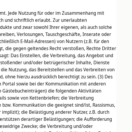
timmt. Jede Nutzung für oder im Zusammenhang mit
 und schriftlich erlaubt. Zur unerlaubten
ukte und zwar sowohl Ihrer eigenen, als auch solche
reiben, Verlosungen, Tauschgeschäfte, Inserate oder
ließlich E-Mail-Adressen) von Nutzern (z.B. für den
t, die gegen geltendes Recht verstoßen, Rechte Dritter
gt: Das Einstellen, die Verbreitung, das Angebot und
stoßender und/oder betrügerischer Inhalte, Dienste
die Nutzung, das Bereitstellen und das Verbreiten von
, ohne hierzu ausdrücklich berechtigt zu sein. (3) Des
m Portal sowie bei der Kommunikation mit anderen
n Gästebucheinträgen) die folgenden Aktivitäten
ils sowie von Kettenbriefen; die Verbreitung
e bzw. Kommunikation die geeignet sind/ist, Rassismus,
implizit); die Belästigung anderer Nutzer, z.B. durch
rstützen derartiger Belästigungen; die Aufforderung
eswidrige Zwecke; die Verbreitung und/oder