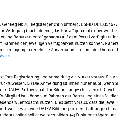
g, GenReg Nr. 70, Registergericht Nürnberg, USt-ID DE13354677
zur Verfügung (nachfolgend „das Portal“ genannt), über welche
 online Benutzerkonto“ genannt) auf dem Portal verfügbare Inh
im Rahmen der jeweiligen Verfügbarkeit nutzen können. Nähere
ungsbedingungen regeln die Zurverfügungstellung der Dienste d
ev.de
.
zt Ihre Registrierung und Anmeldung als Nutzer voraus. Ein An
ckzuweisen. (2) Die Anmeldung ist Ihnen nur erlaubt, wenn Si
 der DATEV-Partnerschaft für Bildung angeschlossen ist. Gleiche
EV-Mitglied ist, können im Rahmen der Betreuung eines Studi
euenden/Lerncoachs nutzen. Dies setzt voraus, dass die jewei
nd, welches an eine DATEV-Bildungspartnerschaft angeschlossen 
 Students online selbst weiterzubilden. (4) Funktionsträgern 