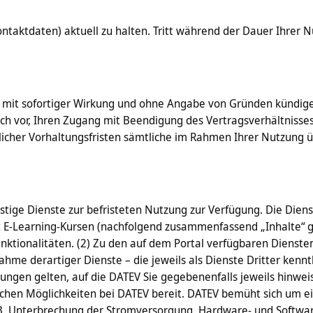
r Kontaktdaten) aktuell zu halten. Tritt während der Dauer Ihr
t mit sofortiger Wirkung und ohne Angabe von Gründen kündige
ch vor, Ihren Zugang mit Beendigung des Vertragsverhältnisses
zlicher Vorhaltungsfristen sämtliche im Rahmen Ihrer Nutzung
onstige Dienste zur befristeten Nutzung zur Verfügung. Die Di
it E-Learning-Kursen (nachfolgend zusammenfassend „Inhalte“ 
unktionalitäten. (2) Zu den auf dem Portal verfügbaren Dienst
ahme derartiger Dienste – die jeweils als Dienste Dritter kenn
gen gelten, auf die DATEV Sie gegebenenfalls jeweils hinweis
ichen Möglichkeiten bei DATEV bereit. DATEV bemüht sich um ei
.B. Unterbrechung der Stromversorgung, Hardware- und Softwar