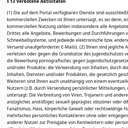
§ 13 Verbotene Aktivitäten
(1) Die auf dem Portal verfügbaren Dienste sind ausschlie
kommerziellen Zwecken ist Ihnen untersagt, es sei denn, ei
kommerziellen Nutzung zählen insbesondere alle Angebote 
Dritter, alle Angebote, Bewerbungen und Durchführungen v
Schneeballsysteme, und jedwede elektronische bzw. anderwe
Versand unaufgeforderter E-Mails). (2) Ihnen sind jeglich
verletzen oder gegen die Grundsätze des Jugendschutzes ve
die Bewerbung pornografischer, gegen Jugendschutzgesetze
und/oder Produkte; die Verwendung von Inhalten, durch die
Inhalten, Diensten und/oder Produkten, die gesetzlich gesch
Weiteren sind Ihnen auch unabhängig von einem eventuelle
Nutzern (z.B. durch Versendung persönlicher Mitteilungen,
untersagt: Die Verbreitung von Viren, Trojanern und ander
anzüglicher, anstößiger, sexuell geprägter, obszöner oder 
Fanatismus, Hass, körperliche Gewalt oder rechtswidrige Han
mehrfaches persönliches Kontaktieren ohne oder entgegen 
anderer Nutzer zur Preisgabe von Kennwörtern oder person