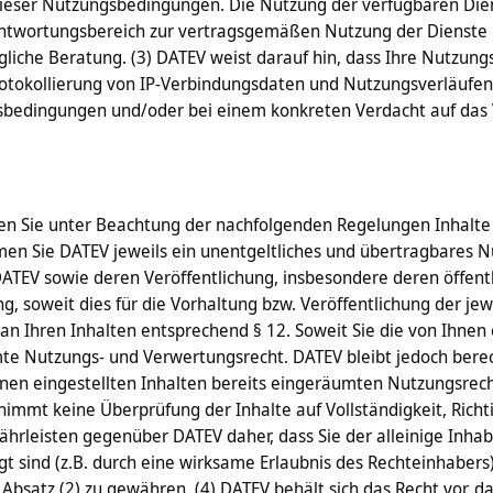
er Nutzungsbedingungen. Die Nutzung der verfügbaren Dienste
erantwortungsbereich zur vertragsgemäßen Nutzung der Dienste
gliche Beratung. (3) DATEV weist darauf hin, dass Ihre Nutzung
Protokollierung von IP-Verbindungsdaten und Nutzungsverläuf
sbedingungen und/oder bei einem konkreten Verdacht auf das 
ürfen Sie unter Beachtung der nachfolgenden Regelungen Inhalte 
men Sie DATEV jeweils ein unentgeltliches und übertragbares Nu
DATEV sowie deren Veröffentlichung, insbesondere deren öffent
g, soweit dies für die Vorhaltung bzw. Veröffentlichung der jew
an Ihren Inhalten entsprechend § 12. Soweit Sie die von Ihnen 
te Nutzungs- und Verwertungsrecht. DATEV bleibt jedoch bere
en eingestellten Inhalten bereits eingeräumten Nutzungsrechte 
nimmt keine Überprüfung der Inhalte auf Vollständigkeit, Richti
hrleisten gegenüber DATEV daher, dass Sie der alleinige Inha
gt sind (z.B. durch eine wirksame Erlaubnis des Rechteinhabers)
atz (2) zu gewähren. (4) DATEV behält sich das Recht vor, da