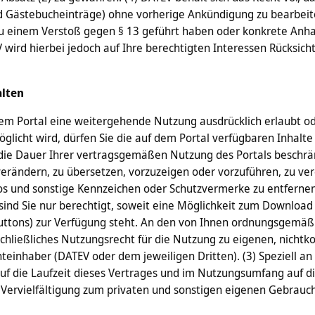
und Gästebucheinträge) ohne vorherige Ankündigung zu bearbeite
t zu einem Verstoß gegen § 13 geführt haben oder konkrete Anha
rd hierbei jedoch auf Ihre berechtigten Interessen Rücksich
alten
dem Portal eine weitergehende Nutzung ausdrücklich erlaubt o
glicht wird, dürfen Sie die auf dem Portal verfügbaren Inhalte
die Dauer Ihrer vertragsgemäßen Nutzung des Portals beschränk
erändern, zu übersetzen, vorzuzeigen oder vorzuführen, zu veröf
gos und sonstige Kennzeichen oder Schutzvermerke zu entferne
ind Sie nur berechtigt, soweit eine Möglichkeit zum Download 
Buttons) zur Verfügung steht. An den von Ihnen ordnungsgemä
ausschließliches Nutzungsrecht für die Nutzung zu eigenen, nic
einhaber (DATEV oder dem jeweiligen Dritten). (3) Speziell an
h auf die Laufzeit dieses Vertrages und im Nutzungsumfang auf
r Vervielfältigung zum privaten und sonstigen eigenen Gebrauc