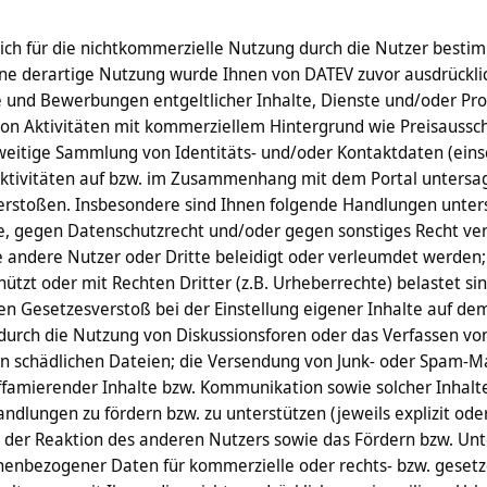
ßlich für die nichtkommerzielle Nutzung durch die Nutzer bes
ne derartige Nutzung wurde Ihnen von DATEV zuvor ausdrücklich
und Bewerbungen entgeltlicher Inhalte, Dienste und/oder Prod
on Aktivitäten mit kommerziellem Hintergrund wie Preisaussch
itige Sammlung von Identitäts- und/oder Kontaktdaten (einsch
e Aktivitäten auf bzw. im Zusammenhang mit dem Portal untersag
rstoßen. Insbesondere sind Ihnen folgende Handlungen untersa
, gegen Datenschutzrecht und/oder gegen sonstiges Recht ver
 andere Nutzer oder Dritte beleidigt oder verleumdet werden; 
ützt oder mit Rechten Dritter (z.B. Urheberrechte) belastet sind
n Gesetzesverstoß bei der Einstellung eigener Inhalte auf de
 durch die Nutzung von Diskussionsforen oder das Verfassen vo
en schädlichen Dateien; die Versendung von Junk- oder Spam-Ma
diffamierender Inhalte bzw. Kommunikation sowie solcher Inhalt
dlungen zu fördern bzw. zu unterstützen (jeweils explizit oder 
der Reaktion des anderen Nutzers sowie das Fördern bzw. Unte
enbezogener Daten für kommerzielle oder rechts- bzw. gesetz