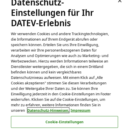
Datenschutz-
Serious Game (ab 15 Jahren) für den Einsatz in Bildung
Einstellungen für Ihr
und Forschung zur Stärkung der Medienkompetenz
DATEV-Erlebnis
entwickelt von der niederländischen Organisation
DROG.
Wir verwenden Cookies und andere Trackingtechnologien,
die Informationen auf Ihrem Endgerät abrufen oder
speichern können. Erteilen Sie uns Ihre Einwilligung,
Ergänzendes Angebot:
verarbeiten wir Ihre personenbezogenen Daten für
Informationskompetenz
Analysen und Optimierungen wie auch zu Marketing- und
Werbezwecken. Hierzu werden Informationen teilweise an
Dienstleister weitergegeben, die sich in einem Drittland
befinden können und kein vergleichbares
Link/URL
Überblick Informationskompetenz
Datenschutzniveau aufweisen. Mit einem Klick auf „Alle
Cookies akzeptieren" stimmen Sie diesen Verarbeitungen
Lernen Sie die Informationskompetenz als
und der Weitergabe Ihrer Daten zu. Sie können Ihre
Schlüsselkompetenz für lebenslanges Lernen kennen!
Einwilligung jederzeit in den Cookie-Einstellungen im Footer
widerrufen. Klicken Sie auf die Cookie-Einstellungen, um
mehr zu erfahren, weitere Informationen finden Sie in
unseren
Datenschutz-Hinweisen.
Impressum
Cookie-Einstellungen
DATEV eG