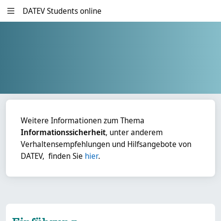
Zum Hauptinhalt
DATEV Students online
Ergänzungsblöcke
Lernfeld 1 - Datenschutz
Weitere Informationen zum Thema
und IT-Sicherheit
Informationssicherheit
, unter anderem
Verhaltensempfehlungen und Hilfsangebote von
DATEV,
finden Sie
hier
.