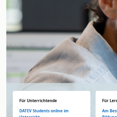
Für Unterrichtende
Für Le
DATEV Students online im
Am Bes