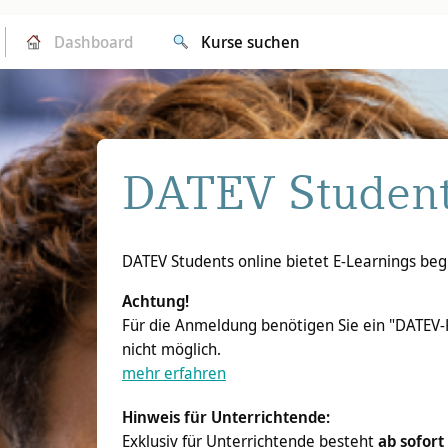
Dashboard
Kurse suchen
DATEV Students online überspringen
DATEV Student
DATEV Students online bietet E-Learnings be
Achtung!
Für die Anmeldung benötigen Sie ein "DATEV-
nicht möglich.
mehr erfahren
Hinweis für Unterrichtende:
Exklusiv für Unterrichtende besteht
ab
sofort