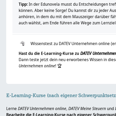
Tipp:
In der Edunovela musst du Entscheidungen tre
können. Aber keine Sorge! Du kannst dir zu jeder Au
anhören, in dem du mit dem Mauszeiger darüber fähr
auch wählst, am Ende führen alle Wege zum Lernziel! 
Wissenstest zu DATEV Unternehmen online (em
Hast du die E-Learning-Kurse zu
DATEV Unternehmen
Dann teste jetzt dein neu erworbenes Wissen in di
Unternehmen online
! 🏆
Blöcke
Blöcke
E-Learning-Kurse (nach eigener Schwerpunktsetzung): über
E-Learning-Kurse (nach eigener Schwerpunktsetz
Lerne
DATEV Unternehmen online
,
DATEV Meine Steuern
und
D
Bearbeite die E-Learning-Kurse nach eigener Schwerpun