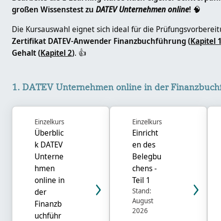
großen Wissenstest zu
DATEV Unternehmen online
!
🧠
Die Kursauswahl eignet sich ideal für die Prüfungsvorber
Zertifikat DATEV-Anwender Finanzbuchführung (
Kapitel 
Gehalt (
Kapitel 2
)
. 👍
1. DATEV Unternehmen online in der Finanzbuchführung üb
1. DATEV Unternehmen online in der Finanzbuch
Einzelkurs
Einzelkurs
Überblic
Einricht
k DATEV
en des
Unterne
Belegbu
hmen
chens -
online in
Teil 1
Stand:
der
August
Finanzb
2026
uchführ