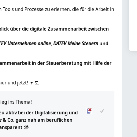
 Tools und Prozesse zu erlernen, die für die Arbeit in
.
lick über die digitale Zusammenarbeit zwischen
TEV Unternehmen online
,
DATEV Meine Steuern
und
usammenarbeit in der Steuerberatung mit Hilfe der
er und jetzt! 👩‍💻
Lernpaket
tieg ins Thema!
eu aktiv bei der Digitalisierung und
e
& Co. ganz nah am beruflichen
ransparent
🤓