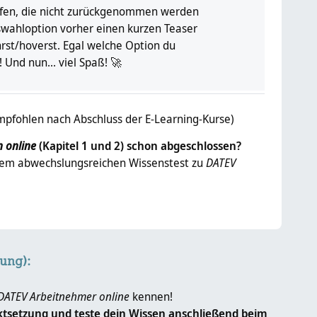
ffen, die nicht zurückgenommen werden
swahloption vorher einen kurzen Teaser
st/hoverst. Egal welche Option du
Und nun... viel Spaß! 🚀
H5P
pfohlen nach Abschluss der E-Learning-Kurse)
 online
(Kapitel 1 und 2) schon abgeschlossen?
esem abwechslungsreichen Wissenstest zu
DATEV
springen
ung):
ATEV Arbeitnehmer online
kennen!
ktsetzung und teste dein Wissen anschließend beim