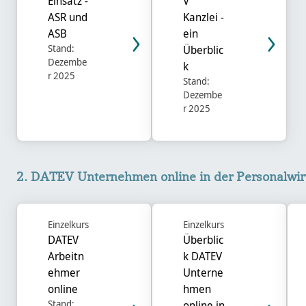
Einsatz -
V
ASR und
Kanzlei -
ASB
ein
Stand:
Überblic
Dezembe
k
r 2025
Stand:
Dezembe
r 2025
2. DATEV Unternehmen online in der Personalwirtschaft (in
2. DATEV Unternehmen online in der Personalwirt
Einzelkurs
Einzelkurs
DATEV
Überblic
Arbeitn
k DATEV
ehmer
Unterne
online
hmen
Stand:
online in