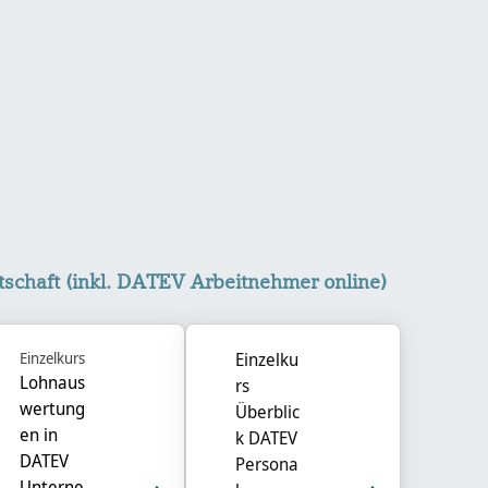
kl. DATEV Arbeitnehmer online) überspringen
schaft (inkl. DATEV Arbeitnehmer online)
Einzelkurs
Einzelku
Lohnaus
rs
wertung
Überblic
en in
k DATEV
DATEV
Persona
Unterne