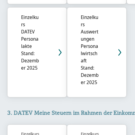
Einzelku
Einzelku
rs
rs
DATEV
Auswert
Persona
ungen
lakte
Persona
Stand:
lwirtsch
Dezemb
aft
er 2025
Stand:
Dezemb
er 2025
3. DATEV Meine Steuern im Rahmen der Einkommensteuer 
3. DATEV Meine Steuern im Rahmen der Einkom
Einzelkurs
Einzelkurs