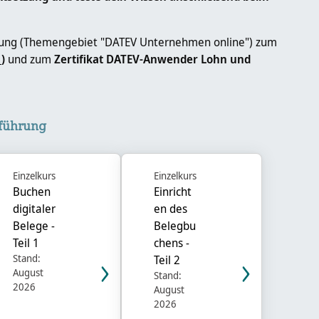
eitung (Themengebiet "DATEV Unternehmen online") zum
1
)
und zum
Zertifikat DATEV-Anwender Lohn und
erspringen
führung
Einzelkurs
Einzelkurs
Buchen
Einricht
digitaler
en des
Belege -
Belegbu
Teil 1
chens -
Stand:
Teil 2
August
Stand:
2026
August
2026