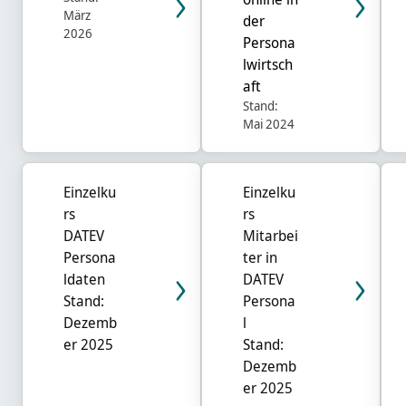
März
der
2026
Persona
lwirtsch
aft
Stand:
Mai 2024
Einzelku
Einzelku
rs
rs
DATEV
Mitarbei
Persona
ter in
ldaten
DATEV
Stand:
Persona
Dezemb
l
er 2025
Stand:
Dezemb
er 2025