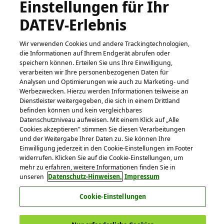
VSBG: DATEV nimmt derzeit an keinem
Einstellungen für Ihr
Streitbeilegungsverfahren vor einer
DATEV-Erlebnis
Verbraucherschlichtungsstelle teil und ist nicht dazu
verpflichtet. Sofern für Sie kein inländischer
Wir verwenden Cookies und andere Trackingtechnologien,
Gerichtsstand gilt, ist ausschließlicher Gerichtsstand
die Informationen auf Ihrem Endgerät abrufen oder
Nürnberg. (2) Die Europäische Kommission stellt ein
speichern können. Erteilen Sie uns Ihre Einwilligung,
verarbeiten wir Ihre personenbezogenen Daten für
Portal für die außergerichtliche Online-Streitbeilegung
Analysen und Optimierungen wie auch zu Marketing- und
(OS-Portal, Art. 14 ODR-VO) bereit. Unsere E-Mail-
Werbezwecken. Hierzu werden Informationen teilweise an
Adresse lautet:
info@datev.de
. (3) Diese
Dienstleister weitergegeben, die sich in einem Drittland
Nutzungsbedingungen unterliegen dem Recht der
befinden können und kein vergleichbares
Datenschutzniveau aufweisen. Mit einem Klick auf „Alle
Bundesrepublik Deutschland. (4) Sollte eine
Cookies akzeptieren" stimmen Sie diesen Verarbeitungen
Bestimmung dieser Nutzungsbedingungen unwirksam
und der Weitergabe Ihrer Daten zu. Sie können Ihre
sein oder werden, so bleibt die Rechtswirksamkeit der
Einwilligung jederzeit in den Cookie-Einstellungen im Footer
übrigen Bestimmungen hiervon unberührt.
widerrufen. Klicken Sie auf die Cookie-Einstellungen, um
mehr zu erfahren, weitere Informationen finden Sie in
unseren
Datenschutz-Hinweisen.
Impressum
§ 19 Sonstige Bestimmungen
Cookie-Einstellungen
(1) Sofern in diesen Nutzungsbedingungen nicht
ausdrücklich etwas anderes angegeben ist, sind
sämtliche Erklärungen, die im Rahmen der Nutzung