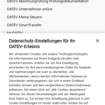
DATEV Abschlussprüfung Prüfungsdokumentation
DATEV Unternehmen online
DATEV Meine Steuern
DATEV SmartTransfer
MyDATEV
Datenschutz-Einstellungen für Ihr
Dialog & Medien
DATEV-Erlebnis
Wir verwenden Cookies und andere Trackingtechnologien,
Veranstaltungen
die Informationen auf Ihrem Endgerät abrufen oder
speichern können. Erteilen Sie uns Ihre Einwilligung,
DATEV magazin
verarbeiten wir Ihre personenbezogenen Daten für Analysen
DATEV-Community
und Optimierungen wie auch zu Marketing- und
Werbezwecken. Hierzu werden Informationen teilweise an
DATEV-Newsletter
Dienstleister weitergegeben, die sich in einem Drittland
befinden können und kein vergleichbares Datenschutzniveau
aufweisen. Mit einem Klick auf „Alle Cookies akzeptieren"
Kontaktieren Sie uns
stimmen Sie diesen Verarbeitungen und der Weitergabe
Ihrer Daten zu. Sie können Ihre Einwilligung jederzeit in den
Cookie-Einstellungen im Footer widerrufen. Klicken Sie auf