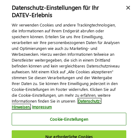
Datenschutz-Einstellungen für Ihr
Dialog & Medien
DATEV-Erlebnis
Wir verwenden Cookies und andere Trackingtechnologien,
Veranstaltungen
die Informationen auf Ihrem Endgerät abrufen oder
speichern können. Erteilen Sie uns Ihre Einwilligung,
DATEV magazin
verarbeiten wir Ihre personenbezogenen Daten für Analysen
DATEV-Community
und Optimierungen wie auch zu Marketing- und
Werbezwecken. Hierzu werden Informationen teilweise an
DATEV-Newsletter
Dienstleister weitergegeben, die sich in einem Drittland
befinden können und kein vergleichbares Datenschutzniveau
aufweisen. Mit einem Klick auf „Alle Cookies akzeptieren"
Kontaktieren Sie uns
stimmen Sie diesen Verarbeitungen und der Weitergabe
Ihrer Daten zu. Sie können Ihre Einwilligung jederzeit in den
Cookie-Einstellungen im Footer widerrufen. Klicken Sie auf
die Cookie-Einstellungen, um mehr zu erfahren, weitere
Informationen finden Sie in unseren
Datenschutz-
Hinweisen.
Impressum
Cookie-Einstellungen
Impressum
Datenschutz
AGB
Kontakt
Nur erforderliche Cookies