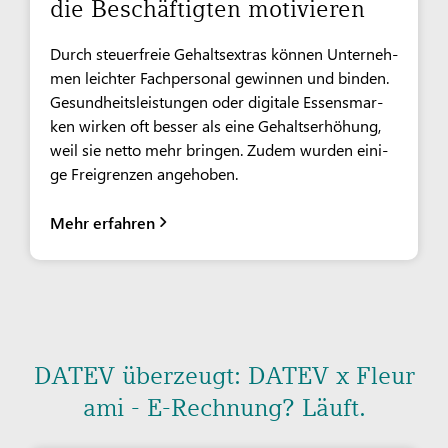
die Beschäftigten motivieren
Durch steuer­freie Ge­halts­ex­tras kön­nen Un­ter­neh­
men leich­ter Fach­per­so­nal ge­win­nen und bin­den.
Ge­sund­heits­leis­tun­gen oder di­gi­ta­le Es­sens­mar­
ken wir­ken oft bes­ser als ei­ne Ge­halts­er­hö­hung,
weil sie net­to mehr brin­gen. Zu­dem wur­den ei­ni­
ge Frei­gren­zen angehoben.
Mehr erfahren
DATEV überzeugt: DATEV x Fleur
ami - E-Rechnung? Läuft.