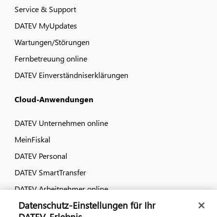
Service & Support
DATEV MyUpdates
Wartungen/Störungen
Fernbetreuung online
DATEV Einverständniserklärungen
Cloud-Anwendungen
DATEV Unternehmen online
MeinFiskal
DATEV Personal
DATEV SmartTransfer
DATEV Arbeitnehmer online
Datenschutz-Einstellungen für Ihr
Dialog & Medien
DATEV-Erlebnis