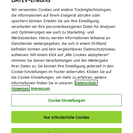
Wir verwenden Cookies und andere Trackingtechnologien,
Veranstaltungen
die Informationen auf Ihrem Endgerät abrufen oder
speichern können. Erteilen Sie uns Ihre Einwilligung,
DATEV magazin
verarbeiten wir Ihre personenbezogenen Daten für Analysen
DATEV-Community
und Optimierungen wie auch zu Marketing- und
Werbezwecken. Hierzu werden Informationen teilweise an
DATEV-Newsletter
Dienstleister weitergegeben, die sich in einem Drittland
befinden können und kein vergleichbares Datenschutzniveau
aufweisen. Mit einem Klick auf „Alle Cookies akzeptieren"
Kontaktieren Sie uns
stimmen Sie diesen Verarbeitungen und der Weitergabe
Ihrer Daten zu. Sie können Ihre Einwilligung jederzeit in den
Cookie-Einstellungen im Footer widerrufen. Klicken Sie auf
die Cookie-Einstellungen, um mehr zu erfahren, weitere
Informationen finden Sie in unseren
Datenschutz-
Hinweisen.
Impressum
Cookie-Einstellungen
Impressum
Datenschutz
AGB
Kontakt
Nur erforderliche Cookies
Cookie-Einstellungen
© 2026 DATEV eG