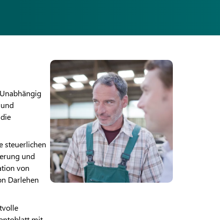
: Unabhängig
 und
 die
e steuerlichen
uerung und
ation von
on Darlehen
volle
ontoblatt mit