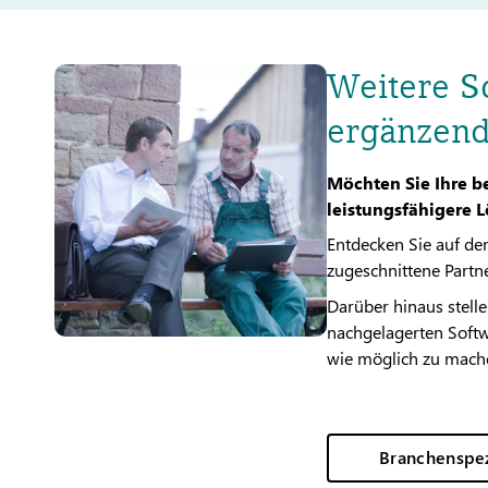
Weitere S
ergänzen
Möchten Sie Ihre 
leistungsfähigere 
Entdecken Sie auf de
zugeschnittene Partn
Darüber hinaus stelle
nachgelagerten Softw
wie möglich zu mach
Branchenspez