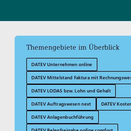
Themengebiete im Überblick
DATEV Unternehmen online​
DATEV Mittelstand Faktura mit Rechnungswe
DATEV LODAS bzw. Lohn und Gehalt
DATEV Auftragswesen next
DATEV Koste
DATEV Anlagenbuchführung
DATEV Belegfreigabe online comfort