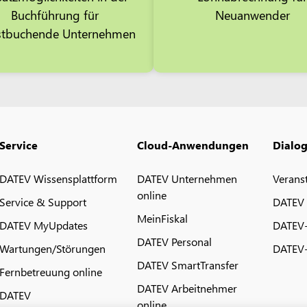
Buchführung für
Neuanwender
stbuchende Unternehmen
Service
Cloud-Anwendungen
Dialo
DATEV Wissensplattform
DATEV Unternehmen
Verans
online
Service & Support
DATEV
MeinFiskal
DATEV MyUpdates
DATEV
DATEV Personal
Wartungen/Störungen
DATEV-
DATEV SmartTransfer
Fernbetreuung online
DATEV Arbeitnehmer
DATEV
online