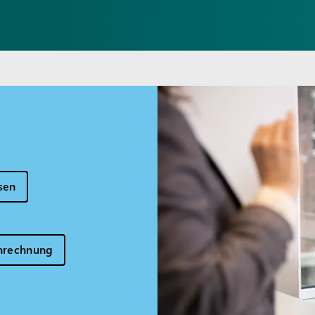
sen
nrechnung