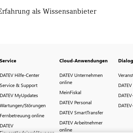
Erfahrung als Wissensanbieter
Service
Cloud-Anwendungen
Dialo
DATEV Hilfe-Center
DATEV Unternehmen
Verans
online
Service & Support
DATEV
MeinFiskal
DATEV MyUpdates
DATEV
DATEV Personal
Wartungen/Störungen
DATEV-
DATEV SmartTransfer
Fernbetreuung online
DATEV Arbeitnehmer
DATEV
online
Einverständniserklärungen