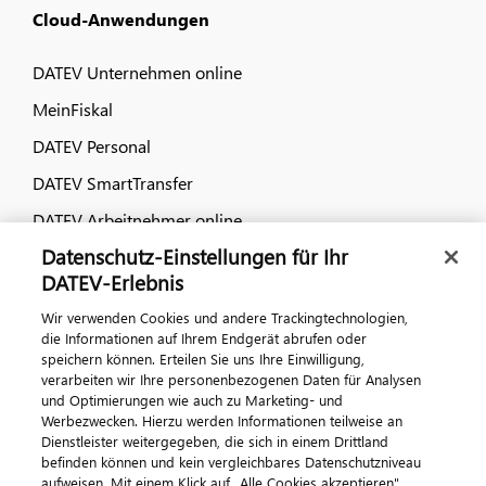
Cloud-Anwendungen
DATEV Unternehmen online
MeinFiskal
DATEV Personal
DATEV SmartTransfer
DATEV Arbeitnehmer online
Datenschutz-Einstellungen für Ihr
Dialog & Medien
DATEV-Erlebnis
Wir verwenden Cookies und andere Trackingtechnologien,
Veranstaltungen
die Informationen auf Ihrem Endgerät abrufen oder
speichern können. Erteilen Sie uns Ihre Einwilligung,
DATEV magazin
verarbeiten wir Ihre personenbezogenen Daten für Analysen
DATEV-Community
und Optimierungen wie auch zu Marketing- und
Werbezwecken. Hierzu werden Informationen teilweise an
DATEV-Newsletter
Dienstleister weitergegeben, die sich in einem Drittland
befinden können und kein vergleichbares Datenschutzniveau
aufweisen. Mit einem Klick auf „Alle Cookies akzeptieren"