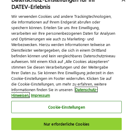
Dialog & Medien
DATEV-Erlebnis
Wir verwenden Cookies und andere Trackingtechnologien,
Veranstaltungen
die Informationen auf Ihrem Endgerät abrufen oder
speichern können. Erteilen Sie uns Ihre Einwilligung,
DATEV magazin
verarbeiten wir Ihre personenbezogenen Daten für Analysen
DATEV-Community
und Optimierungen wie auch zu Marketing- und
Werbezwecken. Hierzu werden Informationen teilweise an
DATEV-Newsletter
Dienstleister weitergegeben, die sich in einem Drittland
befinden können und kein vergleichbares Datenschutzniveau
aufweisen. Mit einem Klick auf „Alle Cookies akzeptieren"
Kontaktieren Sie uns
stimmen Sie diesen Verarbeitungen und der Weitergabe
Ihrer Daten zu. Sie können Ihre Einwilligung jederzeit in den
Cookie-Einstellungen im Footer widerrufen. Klicken Sie auf
die Cookie-Einstellungen, um mehr zu erfahren, weitere
Informationen finden Sie in unseren
Datenschutz-
Hinweisen.
Impressum
Cookie-Einstellungen
Impressum
Datenschutz
AGB
Kontakt
Nur erforderliche Cookies
Cookie-Einstellungen