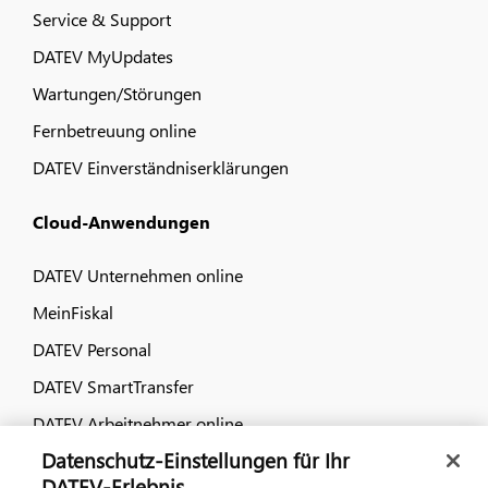
Service & Support
DATEV MyUpdates
Wartungen/Störungen
Fernbetreuung online
DATEV Einverständniserklärungen
Cloud-Anwendungen
DATEV Unternehmen online
MeinFiskal
DATEV Personal
DATEV SmartTransfer
DATEV Arbeitnehmer online
Datenschutz-Einstellungen für Ihr
Dialog & Medien
DATEV-Erlebnis