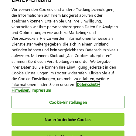
Wir verwenden Cookies und andere Trackingtechnologien,
Veranstaltungen
die Informationen auf Ihrem Endgerät abrufen oder
speichern können. Erteilen Sie uns Ihre Einwilligung,
DATEV magazin
verarbeiten wir Ihre personenbezogenen Daten für Analysen
DATEV-Community
und Optimierungen wie auch zu Marketing- und
Werbezwecken. Hierzu werden Informationen teilweise an
DATEV-Newsletter
Dienstleister weitergegeben, die sich in einem Drittland
befinden können und kein vergleichbares Datenschutzniveau
aufweisen. Mit einem Klick auf „Alle Cookies akzeptieren"
Kontaktieren Sie uns
stimmen Sie diesen Verarbeitungen und der Weitergabe
Ihrer Daten zu. Sie können Ihre Einwilligung jederzeit in den
Cookie-Einstellungen im Footer widerrufen. Klicken Sie auf
die Cookie-Einstellungen, um mehr zu erfahren, weitere
Informationen finden Sie in unseren
Datenschutz-
Hinweisen.
Impressum
Cookie-Einstellungen
Impressum
Datenschutz
AGB
Kontakt
Nur erforderliche Cookies
Cookie-Einstellungen
© 2026 DATEV eG