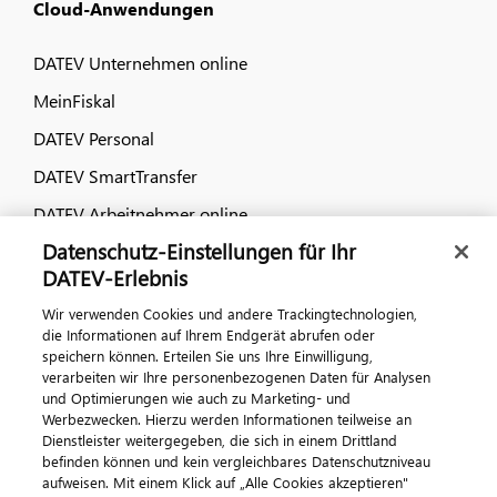
Cloud-Anwendungen
DATEV Unternehmen online
MeinFiskal
DATEV Personal
DATEV SmartTransfer
DATEV Arbeitnehmer online
Datenschutz-Einstellungen für Ihr
Dialog & Medien
DATEV-Erlebnis
Wir verwenden Cookies und andere Trackingtechnologien,
Veranstaltungen
die Informationen auf Ihrem Endgerät abrufen oder
speichern können. Erteilen Sie uns Ihre Einwilligung,
DATEV magazin
verarbeiten wir Ihre personenbezogenen Daten für Analysen
DATEV-Community
und Optimierungen wie auch zu Marketing- und
Werbezwecken. Hierzu werden Informationen teilweise an
DATEV-Newsletter
Dienstleister weitergegeben, die sich in einem Drittland
befinden können und kein vergleichbares Datenschutzniveau
aufweisen. Mit einem Klick auf „Alle Cookies akzeptieren"