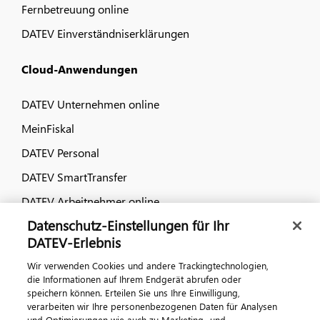
Fernbetreuung online
DATEV Einverständniserklärungen
Cloud-Anwendungen
DATEV Unternehmen online
MeinFiskal
DATEV Personal
DATEV SmartTransfer
DATEV Arbeitnehmer online
Datenschutz-Einstellungen für Ihr
Dialog & Medien
DATEV-Erlebnis
Wir verwenden Cookies und andere Trackingtechnologien,
Veranstaltungen
die Informationen auf Ihrem Endgerät abrufen oder
speichern können. Erteilen Sie uns Ihre Einwilligung,
DATEV magazin
verarbeiten wir Ihre personenbezogenen Daten für Analysen
und Optimierungen wie auch zu Marketing- und