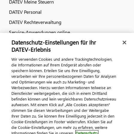
DATEV Meine Steuern
DATEV Personal
DATEV Rechteverwaltung
Service-Anwendungen online
Datenschutz-Einstellungen für Ihr
Dialog & Medien
DATEV-Erlebnis
Wir verwenden Cookies und andere Trackingtechnologien,
Veranstaltungen
die Informationen auf Ihrem Endgerät abrufen oder
speichern können. Erteilen Sie uns Ihre Einwilligung,
DATEV magazin
verarbeiten wir Ihre personenbezogenen Daten für Analysen
DATEV-Community
und Optimierungen wie auch zu Marketing- und
Werbezwecken. Hierzu werden Informationen teilweise an
DATEV-Newsletter
Dienstleister weitergegeben, die sich in einem Drittland
befinden können und kein vergleichbares Datenschutzniveau
aufweisen. Mit einem Klick auf „Alle Cookies akzeptieren"
Kontaktieren Sie uns
stimmen Sie diesen Verarbeitungen und der Weitergabe
Ihrer Daten zu. Sie können Ihre Einwilligung jederzeit in den
Cookie-Einstellungen im Footer widerrufen. Klicken Sie auf
die Cookie-Einstellungen, um mehr zu erfahren, weitere
Informationen finden Sie in unseren
Datenschutz-