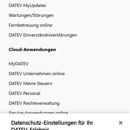
DATEV MyUpdates
Wartungen/Störungen
Fernbetreuung online
DATEV Einverständniserklärungen
Cloud-Anwendungen
MyDATEV
DATEV Unternehmen online
DATEV Meine Steuern
DATEV Personal
DATEV Rechteverwaltung
Service-Anwendungen online
Datenschutz-Einstellungen für Ihr
Dialog & Medien
DATEV-Erlebnis