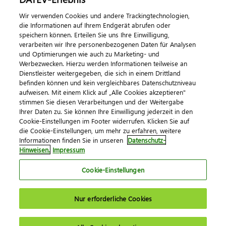
Wir verwenden Cookies und andere Trackingtechnologien,
Veranstaltungen
die Informationen auf Ihrem Endgerät abrufen oder
speichern können. Erteilen Sie uns Ihre Einwilligung,
DATEV magazin
verarbeiten wir Ihre personenbezogenen Daten für Analysen
DATEV-Community
und Optimierungen wie auch zu Marketing- und
Werbezwecken. Hierzu werden Informationen teilweise an
DATEV-Newsletter
Dienstleister weitergegeben, die sich in einem Drittland
befinden können und kein vergleichbares Datenschutzniveau
aufweisen. Mit einem Klick auf „Alle Cookies akzeptieren"
Kontaktieren Sie uns
stimmen Sie diesen Verarbeitungen und der Weitergabe
Ihrer Daten zu. Sie können Ihre Einwilligung jederzeit in den
Cookie-Einstellungen im Footer widerrufen. Klicken Sie auf
die Cookie-Einstellungen, um mehr zu erfahren, weitere
Informationen finden Sie in unseren
Datenschutz-
Hinweisen.
Impressum
Cookie-Einstellungen
Impressum
Datenschutz
AGB
Kontakt
Nur erforderliche Cookies
Cookie-Einstellungen
© 2026 DATEV eG