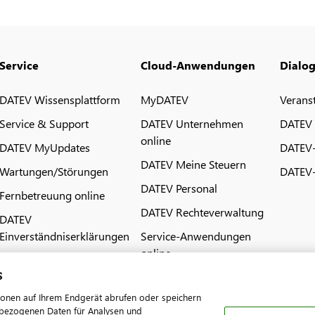
Service
Cloud-Anwendungen
Dialo
DATEV Wissensplattform
MyDATEV
Verans
Service & Support
DATEV Unternehmen
DATEV
online
DATEV MyUpdates
DATEV
DATEV Meine Steuern
Wartungen/Störungen
DATEV-
DATEV Personal
Fernbetreuung online
DATEV Rechteverwaltung
DATEV
Einverständniserklärungen
Service-Anwendungen
online
s
ionen auf Ihrem Endgerät abrufen oder speichern
nenbezogenen Daten für Analysen und