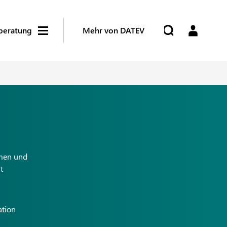
beratung
Mehr von DATEV
emen und
t
ation