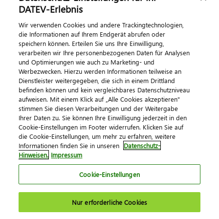
Dialog & Medien
DATEV-Erlebnis
Wir verwenden Cookies und andere Trackingtechnologien,
Veranstaltungen
die Informationen auf Ihrem Endgerät abrufen oder
speichern können. Erteilen Sie uns Ihre Einwilligung,
DATEV magazin
verarbeiten wir Ihre personenbezogenen Daten für Analysen
DATEV-Community
und Optimierungen wie auch zu Marketing- und
Werbezwecken. Hierzu werden Informationen teilweise an
DATEV-Newsletter
Dienstleister weitergegeben, die sich in einem Drittland
befinden können und kein vergleichbares Datenschutzniveau
aufweisen. Mit einem Klick auf „Alle Cookies akzeptieren"
Kontaktieren Sie uns
stimmen Sie diesen Verarbeitungen und der Weitergabe
Ihrer Daten zu. Sie können Ihre Einwilligung jederzeit in den
Cookie-Einstellungen im Footer widerrufen. Klicken Sie auf
die Cookie-Einstellungen, um mehr zu erfahren, weitere
Informationen finden Sie in unseren
Datenschutz-
Hinweisen.
Impressum
Cookie-Einstellungen
Impressum
Datenschutz
AGB
Kontakt
Nur erforderliche Cookies
Cookie-Einstellungen