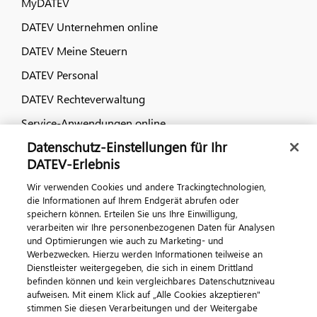
MyDATEV
DATEV Unternehmen online
DATEV Meine Steuern
DATEV Personal
DATEV Rechteverwaltung
Service-Anwendungen online
Datenschutz-Einstellungen für Ihr
Dialog & Medien
DATEV-Erlebnis
Wir verwenden Cookies und andere Trackingtechnologien,
Veranstaltungen
die Informationen auf Ihrem Endgerät abrufen oder
speichern können. Erteilen Sie uns Ihre Einwilligung,
DATEV magazin
verarbeiten wir Ihre personenbezogenen Daten für Analysen
DATEV-Community
und Optimierungen wie auch zu Marketing- und
Werbezwecken. Hierzu werden Informationen teilweise an
DATEV-Newsletter
Dienstleister weitergegeben, die sich in einem Drittland
befinden können und kein vergleichbares Datenschutzniveau
aufweisen. Mit einem Klick auf „Alle Cookies akzeptieren"
Kontaktieren Sie uns
stimmen Sie diesen Verarbeitungen und der Weitergabe