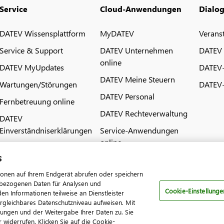
Service
Cloud-Anwendungen
Dialo
DATEV Wissensplattform
MyDATEV
Verans
Service & Support
DATEV Unternehmen
DATEV
online
DATEV MyUpdates
DATEV
DATEV Meine Steuern
Wartungen/Störungen
DATEV-
DATEV Personal
Fernbetreuung online
DATEV Rechteverwaltung
DATEV
Einverständniserklärungen
Service-Anwendungen
online
s
ionen auf Ihrem Endgerät abrufen oder speichern
nenbezogenen Daten für Analysen und
Cookie-Einstellunge
 Informationen teilweise an Dienstleister
ergleichbares Datenschutzniveau aufweisen. Mit
tungen und der Weitergabe Ihrer Daten zu. Sie
pressum
Datenschutz
AGB
Kontakt
Cookie-Einstellungen
 widerrufen. Klicken Sie auf die Cookie-