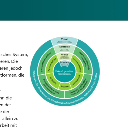
nisches System,
eren. Die
eren jedoch
tformen, die
r
nn die
en der
e der
 allein zu
rbeit mit