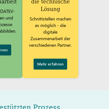
arbeit
die technische
Lösung
e DATEV-
den und
Schnittstellen machen
ozesse
es möglich - die
bbilden.
digitale
Zusammenarbeit der
verschiedenen Partner.
hren
Mehr erfahren
stützten Prozess