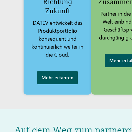
Richtung
Zusammen
Zukunft
Partner in di
Welt einbin
DATEV entwickelt das
Geschäftspr
Produktportfolio
durchgängig a
konsequent und
kontinuierlich weiter in
die Cloud.
Mehr erfa
Mehr erfahren
Auf dem Weg zum partnerge