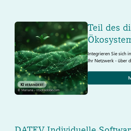
Teil des d
Ökosyste
Integrieren Sie sich 
Ihr Netzwerk - über 
M
KI
VERÄNDERT
© Mariana - stock.adobe.com
DATEV Individuelle Softwa