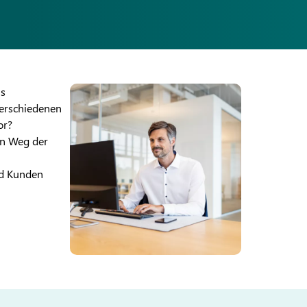
us
erschiedenen
or?
en Weg der
nd Kunden