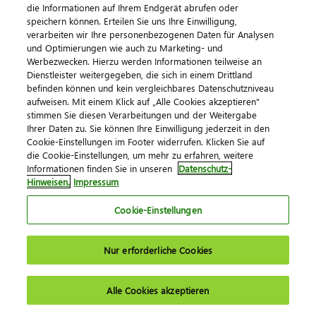
Veranstaltungen
die Informationen auf Ihrem Endgerät abrufen oder
speichern können. Erteilen Sie uns Ihre Einwilligung,
DATEV magazin
verarbeiten wir Ihre personenbezogenen Daten für Analysen
DATEV-Community
und Optimierungen wie auch zu Marketing- und
Werbezwecken. Hierzu werden Informationen teilweise an
DATEV-Newsletter
Dienstleister weitergegeben, die sich in einem Drittland
befinden können und kein vergleichbares Datenschutzniveau
aufweisen. Mit einem Klick auf „Alle Cookies akzeptieren"
Kontaktieren Sie uns
stimmen Sie diesen Verarbeitungen und der Weitergabe
Ihrer Daten zu. Sie können Ihre Einwilligung jederzeit in den
Cookie-Einstellungen im Footer widerrufen. Klicken Sie auf
die Cookie-Einstellungen, um mehr zu erfahren, weitere
Informationen finden Sie in unseren
Datenschutz-
Hinweisen.
Impressum
Cookie-Einstellungen
Impressum
Datenschutz
AGB
Kontakt
Nur erforderliche Cookies
Cookie-Einstellungen
© 2026 DATEV eG
Alle Cookies akzeptieren