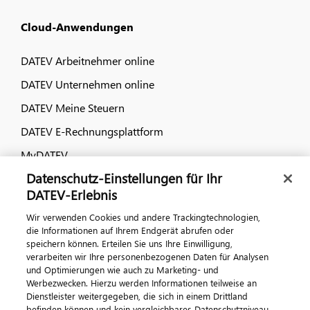
Cloud-Anwendungen
DATEV Arbeitnehmer online
DATEV Unternehmen online
DATEV Meine Steuern
DATEV E-Rechnungsplattform
MyDATEV
Datenschutz-Einstellungen für Ihr
Dialog & Medien
DATEV-Erlebnis
Wir verwenden Cookies und andere Trackingtechnologien,
Veranstaltungen
die Informationen auf Ihrem Endgerät abrufen oder
speichern können. Erteilen Sie uns Ihre Einwilligung,
DATEV magazin
verarbeiten wir Ihre personenbezogenen Daten für Analysen
DATEV-Community
und Optimierungen wie auch zu Marketing- und
Werbezwecken. Hierzu werden Informationen teilweise an
DATEV-Newsletter
Dienstleister weitergegeben, die sich in einem Drittland
befinden können und kein vergleichbares Datenschutzniveau