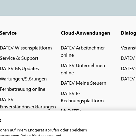
Service
Cloud-Anwendungen
Dialo
DATEV Wissensplattform
DATEV Arbeitnehmer
Verans
online
Service & Support
DATEV
DATEV Unternehmen
DATEV MyUpdates
DATEV
online
Wartungen/Störungen
DATEV-
DATEV Meine Steuern
Fernbetreuung online
DATEV E-
DATEV
Rechnungsplattform
Einverständniserklärungen
MyDATEV
s
ionen auf Ihrem Endgerät abrufen oder speichern
nenbezogenen Daten für Analysen und