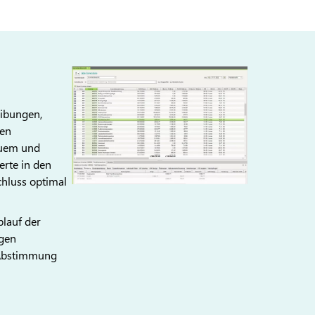
eibungen,
len
quem und
erte in den
hluss optimal
blauf der
ngen
e Abstimmung