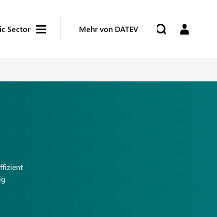
ic Sector
Mehr von DATEV
fizient
ig