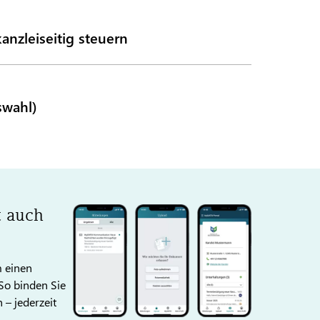
nzleiseitig steuern
swahl)
 auch
 einen
So binden Sie
 – jederzeit