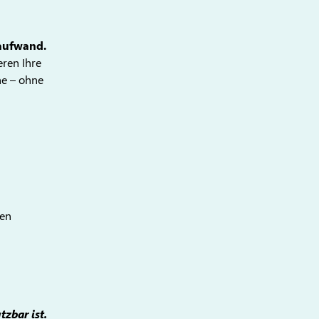
aufwand.
eren Ihre
e – ohne
ben
zbar ist.