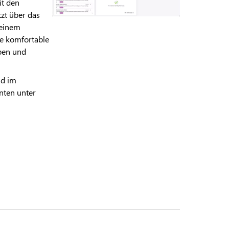
it den
zt über das
 einem
ne komfortable
ben und
nd im
ten unter