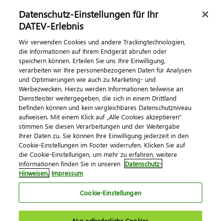
Datenschutz-Einstellungen für Ihr
Dialog & Medien
DATEV-Erlebnis
Wir verwenden Cookies und andere Trackingtechnologien,
Veranstaltungen
die Informationen auf Ihrem Endgerät abrufen oder
speichern können. Erteilen Sie uns Ihre Einwilligung,
DATEV magazin
verarbeiten wir Ihre personenbezogenen Daten für Analysen
DATEV-Community
und Optimierungen wie auch zu Marketing- und
Werbezwecken. Hierzu werden Informationen teilweise an
DATEV-Newsletter
Dienstleister weitergegeben, die sich in einem Drittland
befinden können und kein vergleichbares Datenschutzniveau
aufweisen. Mit einem Klick auf „Alle Cookies akzeptieren"
Kontaktieren Sie uns
stimmen Sie diesen Verarbeitungen und der Weitergabe
Ihrer Daten zu. Sie können Ihre Einwilligung jederzeit in den
Cookie-Einstellungen im Footer widerrufen. Klicken Sie auf
die Cookie-Einstellungen, um mehr zu erfahren, weitere
Informationen finden Sie in unseren
Datenschutz-
Hinweisen.
Impressum
Cookie-Einstellungen
Impressum
Datenschutz
AGB
Kontakt
Nur erforderliche Cookies