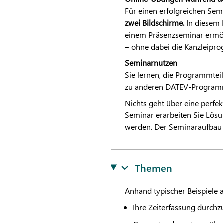
Für einen erfolgreichen Se
zwei Bildschirme.
In diesem 
einem Präsenzseminar ermögl
‒ ohne dabei die Kanzleipr
Seminarnutzen
Sie lernen, die Programmtei
zu anderen
DATEV
-Programm
Nichts geht über eine perfe
Seminar erarbeiten Sie Lös
werden. Der Seminaraufbau er
Themen
Anhand typischer Beispiele a
Ihre Zeiterfassung durchz