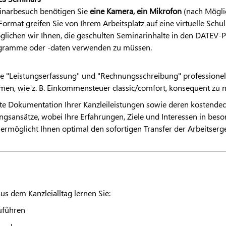
minarbesuch benötigen Sie
eine Kamera, ein Mikrofon
(nach Mögli
Format greifen Sie von Ihrem Arbeitsplatz auf eine virtuelle Sc
ichen wir Ihnen, die geschulten Seminarinhalte in den
DATEV
-
ogramme oder -daten verwenden zu müssen.
le "Leistungserfassung" und "Rechnungsschreibung" professione
en, wie z. B. Einkommensteuer classic/comfort, konsequent zu n
kte Dokumentation Ihrer Kanzleileistungen sowie deren kostend
ungsansätze, wobei Ihre Erfahrungen, Ziele und Interessen in b
möglicht Ihnen optimal den sofortigen Transfer der Arbeitsergebn
us dem Kanzleialltag lernen Sie:
uführen