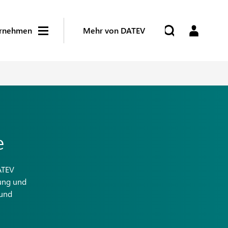
rnehmen
Mehr von DATEV
e
ATEV
rung und
 und