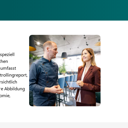
speziell
chen
 umfasst
ollingreport,
sichtlich
are Abbildung
omie,