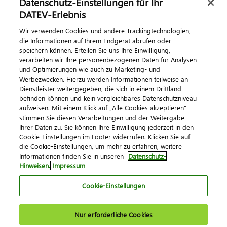
Datenschutz-Einstellungen für Ihr
Dialog & Medien
DATEV-Erlebnis
Wir verwenden Cookies und andere Trackingtechnologien,
Veranstaltungen
die Informationen auf Ihrem Endgerät abrufen oder
speichern können. Erteilen Sie uns Ihre Einwilligung,
DATEV magazin
verarbeiten wir Ihre personenbezogenen Daten für Analysen
DATEV-Community
und Optimierungen wie auch zu Marketing- und
Werbezwecken. Hierzu werden Informationen teilweise an
DATEV-Newsletter
Dienstleister weitergegeben, die sich in einem Drittland
befinden können und kein vergleichbares Datenschutzniveau
aufweisen. Mit einem Klick auf „Alle Cookies akzeptieren"
Kontaktieren Sie uns
stimmen Sie diesen Verarbeitungen und der Weitergabe
Ihrer Daten zu. Sie können Ihre Einwilligung jederzeit in den
Cookie-Einstellungen im Footer widerrufen. Klicken Sie auf
die Cookie-Einstellungen, um mehr zu erfahren, weitere
Informationen finden Sie in unseren
Datenschutz-
Hinweisen.
Impressum
Cookie-Einstellungen
Impressum
Datenschutz
AGB
Kontakt
Nur erforderliche Cookies
Cookie-Einstellungen