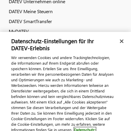
DATEV Unternehmen online
DATEV Meine Steuern
DATEV SmartTransfer
MyDATEV
Datenschutz-Einstellungen für Ihr
Dialog & Medien
DATEV-Erlebnis
Wir verwenden Cookies und andere Trackingtechnologien,
Veranstaltungen
die Informationen auf Ihrem Endgerät abrufen oder
speichern können. Erteilen Sie uns Ihre Einwilligung,
DATEV magazin
verarbeiten wir Ihre personenbezogenen Daten für Analysen
DATEV-Community
und Optimierungen wie auch zu Marketing- und
Werbezwecken. Hierzu werden Informationen teilweise an
DATEV-Newsletter
Dienstleister weitergegeben, die sich in einem Drittland
befinden können und kein vergleichbares Datenschutzniveau
aufweisen. Mit einem Klick auf „Alle Cookies akzeptieren"
Kontaktieren Sie uns
stimmen Sie diesen Verarbeitungen und der Weitergabe
Ihrer Daten zu. Sie können Ihre Einwilligung jederzeit in den
Cookie-Einstellungen im Footer widerrufen. Klicken Sie auf
die Cookie-Einstellungen, um mehr zu erfahren, weitere
Informationen finden Sie in unseren
Datenschutz-