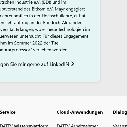
tschen Industrie e.V. (BDI) und im
ptvorstand des Bitkom e.V. Mayr engagiert
h ehrenamtlich in der Hochschullehre, er hat
en Lehrauftrag an der Friedrich-Alexander-
versität Erlangen, wo er neue Technologien im
uerwesen untersucht. Für dieses Engagement
 ihm im Sommer 2022 der Titel
norarprofessor“ verliehen worden.
lgen Sie mir gerne auf LinkedIN
Service
Cloud-Anwendungen
Dialo
DATEV Wissensplattform
DATEV Arbeitnehmer
Verans