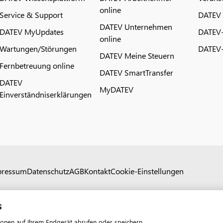
online
Service & Support
DATEV
DATEV Unternehmen
DATEV MyUpdates
DATEV
online
Wartungen/Störungen
DATEV-
DATEV Meine Steuern
Fernbetreuung online
DATEV SmartTransfer
DATEV
MyDATEV
Einverständniserklärungen
pressum
Datenschutz
AGB
Kontakt
Cookie-Einstellungen
s
ionen auf Ihrem Endgerät abrufen oder speichern