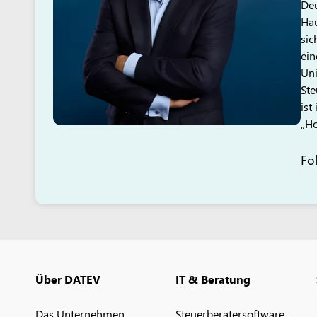
Deu
Hau
sic
ein
Uni
Ste
ist
„Ho
Fo
Über DATEV
IT & Beratung
Das Unternehmen
Steuerberatersoftware