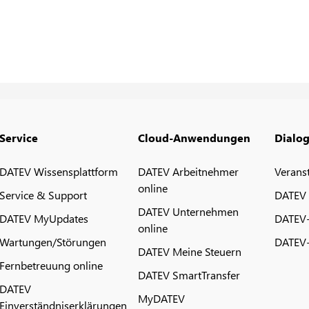
Service
Cloud-Anwendungen
Dialo
DATEV Wissensplattform
DATEV Arbeitnehmer
Verans
online
Service & Support
DATEV
DATEV Unternehmen
DATEV MyUpdates
DATEV
online
Wartungen/Störungen
DATEV-
DATEV Meine Steuern
Fernbetreuung online
DATEV SmartTransfer
DATEV
MyDATEV
Einverständniserklärungen