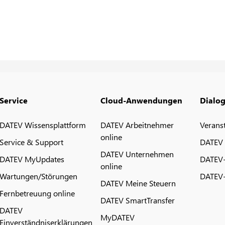
Service
Cloud-Anwendungen
Dialo
DATEV Wissensplattform
DATEV Arbeitnehmer
Verans
online
Service & Support
DATEV
DATEV Unternehmen
DATEV MyUpdates
DATEV
online
Wartungen/Störungen
DATEV-
DATEV Meine Steuern
Fernbetreuung online
DATEV SmartTransfer
DATEV
MyDATEV
Einverständniserklärungen