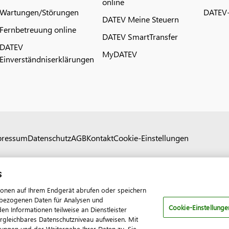
online
Wartungen/Störungen
DATEV-
DATEV Meine Steuern
Fernbetreuung online
DATEV SmartTransfer
DATEV
MyDATEV
Einverständniserklärungen
pressum
Datenschutz
AGB
Kontakt
Cookie-Einstellungen
s
ionen auf Ihrem Endgerät abrufen oder speichern
nenbezogenen Daten für Analysen und
Cookie-Einstellunge
 Informationen teilweise an Dienstleister
ergleichbares Datenschutzniveau aufweisen. Mit
tungen und der Weitergabe Ihrer Daten zu. Sie