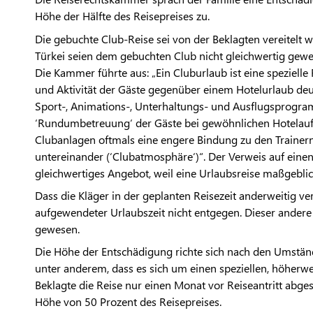
Höhe der Hälfte des Reisepreises zu.
Die gebuchte Club-Reise sei von der Beklagten vereitelt 
Türkei seien dem gebuchten Club nicht gleichwertig gewe
Die Kammer führte aus: „Ein Cluburlaub ist eine spezielle
und Aktivität der Gäste gegenüber einem Hotelurlaub deutl
Sport-, Animations-, Unterhaltungs- und Ausflugsprogr
‘Rundumbetreuung‘ der Gäste bei gewöhnlichen Hotelaufe
Clubanlagen oftmals eine engere Bindung zu den Traine
untereinander (‘Clubatmosphäre‘)“. Der Verweis auf einen
gleichwertiges Angebot, weil eine Urlaubsreise maßgebli
Dass die Kläger in der geplanten Reisezeit anderweitig ve
aufgewendeter Urlaubszeit nicht entgegen. Dieser andere 
gewesen.
Die Höhe der Entschädigung richte sich nach den Umständ
unter anderem, dass es sich um einen speziellen, höherw
Beklagte die Reise nur einen Monat vor Reiseantritt abges
Höhe von 50 Prozent des Reisepreises.