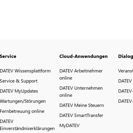
Service
Cloud-Anwendungen
Dialo
DATEV Wissensplattform
DATEV Arbeitnehmer
Verans
online
Service & Support
DATEV
DATEV Unternehmen
DATEV MyUpdates
DATEV
online
Wartungen/Störungen
DATEV-
DATEV Meine Steuern
Fernbetreuung online
DATEV SmartTransfer
DATEV
MyDATEV
Einverständniserklärungen