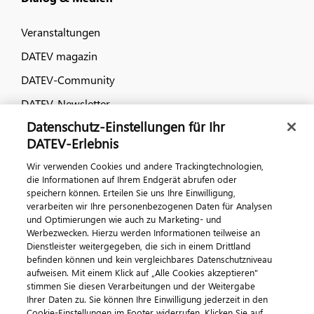
Veranstaltungen
DATEV magazin
DATEV-Community
DATEV-Newsletter
Datenschutz-Einstellungen für Ihr
DATEV-Erlebnis
Kontaktieren Sie uns
Wir verwenden Cookies und andere Trackingtechnologien,
die Informationen auf Ihrem Endgerät abrufen oder
speichern können. Erteilen Sie uns Ihre Einwilligung,
verarbeiten wir Ihre personenbezogenen Daten für Analysen
und Optimierungen wie auch zu Marketing- und
Werbezwecken. Hierzu werden Informationen teilweise an
Dienstleister weitergegeben, die sich in einem Drittland
befinden können und kein vergleichbares Datenschutzniveau
aufweisen. Mit einem Klick auf „Alle Cookies akzeptieren"
Impressum
Datenschutz
AGB
Kontakt
stimmen Sie diesen Verarbeitungen und der Weitergabe
Cookie-Einstellungen
Ihrer Daten zu. Sie können Ihre Einwilligung jederzeit in den
© 2026 DATEV eG
Cookie-Einstellungen im Footer widerrufen. Klicken Sie auf