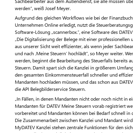
Sachbearbeiter aus dem Außendienst, sie alle müssen über 
werden“, weiß Josef Meyer.
Aufgrund des gleichen Workflows wie bei der Finanzbuchfü
Unternehmen Online erledigt, nutzt die Steuerberatungsges
Software-Lösung „scannerbox.“, eine Software des DATE
„Die Digitalisierung der Belege mit einer professionellen
aus unserer Sicht weit effizienter, als wenn jeder Sachbe
und nach ‚Meine Steuern‘ hochlädt“, so Meyer weiter. Wenn
werden, beginnt die Bearbeitung des Steuerfalls bereits a
Steuern. Damit spart sich die Kanzlei in größerem Umfang
den gesamten Einkommensteuerfall schneller und effizient
Mandanten hochladen müssen, und das schon aus DATEV U
die API Belegbilderservice Steuern.
„In Fällen, in denen Mandanten nicht oder noch nicht in ei
Mandanten für DATEV Meine Steuern vorab registriert werd
vorbereitet und Mandanten können bei Bedarf schnell in
Die Zusammenarbeit zwischen Kanzlei und Mandant wird da
MyDATEV Kanzlei stehen zentrale Funktionen für den sic