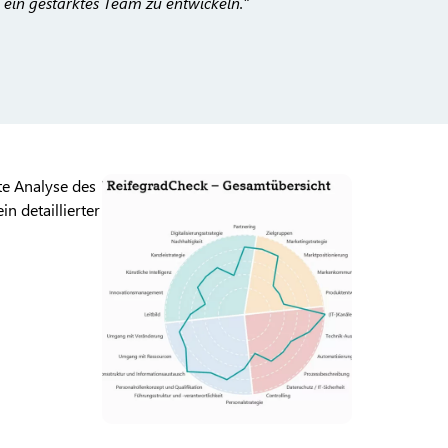
d ein gestärktes Team zu entwickeln.“
rte Analyse des
n detaillierter