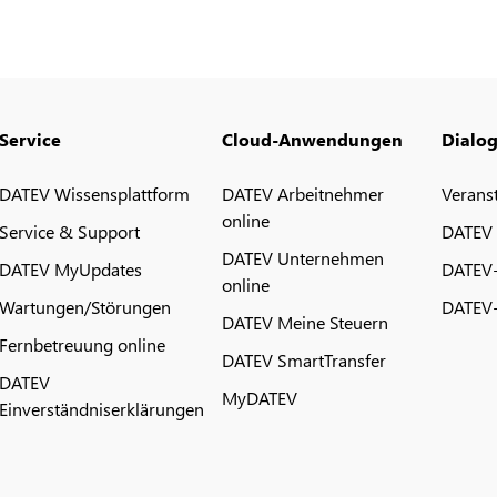
Service
Cloud-Anwendungen
Dialo
DATEV Wissensplattform
DATEV Arbeitnehmer
Verans
online
Service & Support
DATEV
DATEV Unternehmen
DATEV MyUpdates
DATEV
online
Wartungen/Störungen
DATEV-
DATEV Meine Steuern
Fernbetreuung online
DATEV SmartTransfer
DATEV
MyDATEV
Einverständniserklärungen