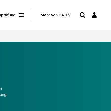
tsprüfung
Mehr von DATEV
en
uung.